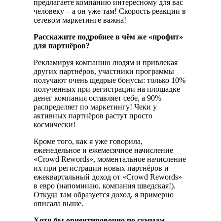
предлагаете компанию интересному для вас
человеку – а он уже там! Скорость реакции в
сетевом маркетинге важна!
Расскажите подробнее в чём же «профит»
для партнёров?
Рекламируя компанию людям и привлекая
других партнёров, участники программы
получают очень щедрые бонусы: только 10%
полученных при регистрации на площадке
денег компания оставляет себе, а 90%
распределяет по маркетингу! Чеки у
активных партнёров растут просто
космически!
Кроме того, как я уже говорила,
еженедельное и ежемесячное начисление
«Crowd Rewords», моментальное начисление
их при регистрации новых партнёров и
ежеквартальный доход от «Crowd Rewords»
в евро (напоминаю, компания шведская!).
Откуда там образуется доход, я примерно
описала выше.
Хотя бы ориентировочно по суммам.