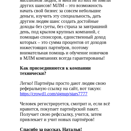
миллионов людей, и многие из них не имели
других шансов! МЛМ – это возможность
начать свой бизнес за совсем небольшие
деньги, изучить эту специальность, дать
другим людям шанс создать достойные
доходы без суеты, без страха за завтрашний
день, под крылом крупных компаний, с
помощью спонсоров, единственный доход
которых – это сумма процентов от доходов
нижестоящих партнёров, поэтому
внимательная помощь и обучение новичков
в МЛМ компаниях всегда гарантированы!
Как присоединяются к компании
технически?
Легко! Партнёры просто дают людям свою
реферальную ссылку на сайт, вот такую:
https://crowd1.com/signup/stars7777
Человек регистрируется, смотрит и, если всё
нравится, покупает партнёрский пакет.
Получает свою рефссылку, учится, затем
привлекает и учит новых партнёров!
Спасибо за рассказ, Наталья!