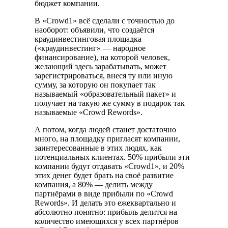
бюджет компании.
В «Crowd1» всё сделали с точностью до
наоборот: объявили, что создаётся
краудинвестинговая площадка
(«краудинвестинг» — народное
финансирование), на которой человек,
желающий здесь зарабатывать, может
зарегистрироваться, внеся ту или иную
сумму, за которую он покупает так
называемый «образовательный пакет» и
получает на такую же сумму в подарок так
называемые «Crowd Rewords».
А потом, когда людей станет достаточно
много, на площадку пригласят компании,
заинтересованные в этих людях, как
потенциальных клиентах. 50% прибыли эти
компании будут отдавать «Crowd1», и 20%
этих денег будет брать на своё развитие
компания, а 80% — делить между
партнёрами в виде прибыли по «Crowd
Rewords». И делать это ежеквартально и
абсолютно понятно: прибыль делится на
количество имеющихся у всех партнёров