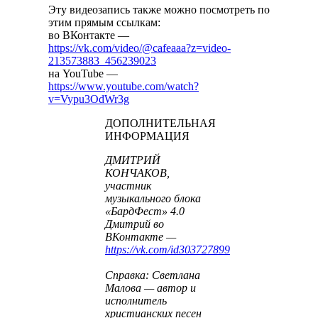
Эту видеозапись также можно посмотреть по
этим прямым ссылкам:
во ВКонтакте —
https://vk.com/video/@cafeaaa?z=video-
213573883_456239023
на YouTube —
https://www.youtube.com/watch?
v=Vypu3OdWr3g
ДОПОЛНИТЕЛЬНАЯ
ИНФОРМАЦИЯ
ДМИТРИЙ
КОНЧАКОВ,
участник
музыкального блока
«БардФест» 4.0
Дмитрий во
ВКонтакте —
https://vk.com/id303727899
Справка: Светлана
Малова — автор и
исполнитель
христианских песен