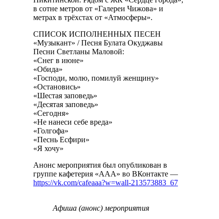
в сотне метров от «Галереи Чижова» и
метрах в трёхстах от «Атмосферы».
СПИСОК ИСПОЛНЕННЫХ ПЕСЕН
«Музыкант» / Песня Булата Окуджавы
Песни Светланы Маловой:
«Снег в июне»
«Обида»
«Господи, молю, помилуй женщину»
«Остановись»
«Шестая заповедь»
«Десятая заповедь»
«Сегодня»
«Не нанеси себе вреда»
«Голгофа»
«Песнь Есфири»
«Я хочу»
Анонс мероприятия был опубликован в
группе кафетерия «ААА» во ВКонтакте —
https://vk.com/cafeaaa?w=wall-213573883_67
Афиша (анонс) мероприятия