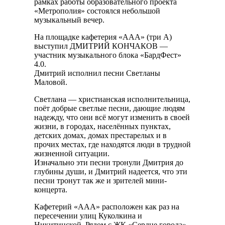
рамках работы образовательного проекта
«Метрополия» состоялся небольшой
музыкальный вечер.
На площадке кафетерия «ААА» (три А)
выступил ДМИТРИЙ КОНЧАКОВ —
участник музыкального блока «БардФест»
4.0.
Дмитрий исполнил песни Светланы
Маловой.
Светлана — христианская исполнительница,
поёт добрые светлые песни, дающие людям
надежду, что они всё могут изменить в своей
жизни, в городах, населённых пунктах,
детских домах, домах престарелых и в
прочих местах, где находятся люди в трудной
жизненной ситуации.
Изначально эти песни тронули Дмитрия до
глубины души, и Дмитрий надеется, что эти
песни тронут так же и зрителей мини-
концерта.
Кафетерий «ААА» расположен как раз на
пересечении улиц Куколкина и
Никитинской. Рядом с ЖК «Сердце города»,