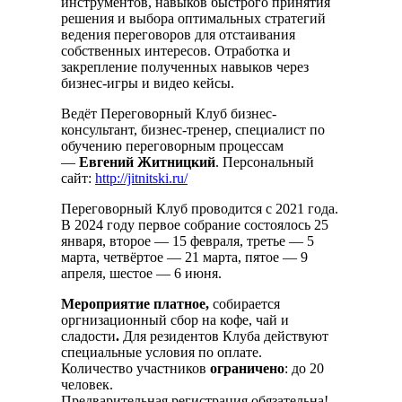
инструментов, навыков быстрого принятия
решения и выбора оптимальных стратегий
ведения переговоров для отстаивания
собственных интересов. Отработка и
закрепление полученных навыков через
бизнес-игры и видео кейсы.
Ведёт Переговорный Клуб бизнес-
консультант, бизнес-тренер, специалист по
обучению переговорным процессам
—
Евгений Житницкий
. Персональный
сайт:
http://jitnitski.ru/
Переговорный Клуб проводится с 2021 года.
В 2024 году первое собрание состоялось 25
января, второе — 15 февраля, третье — 5
марта, четвёртое — 21 марта, пятое — 9
апреля, шестое — 6 июня.
Мероприятие платное,
собирается
оргнизационный сбор на кофе, чай и
сладости
.
Для резидентов Клуба действуют
специальные условия по оплате.
Количество участников
ограничено
: до 20
человек.
Предварительная регистрация обязательна!