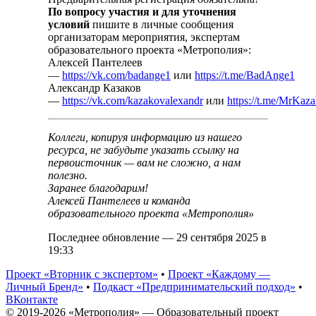
По вопросу участия и для уточнения
условий
пишите в личные сообщения
организаторам мероприятия, экспертам
образовательного проекта «Метрополия»:
Алексей Пантелеев
—
https://vk.com/badange1
или
https://t.me/BadAnge1
Александр Казаков
—
https://vk.com/kazakovalexandr
или
https://t.me/MrKaz
Коллеги, копируя информацию из нашего
ресурса, не забудьте указать ссылку на
первоисточник — вам не сложно, а нам
полезно.
Заранее благодарим!
Алексей Пантелеев и команда
образовательного проекта «Метрополия»
Последнее обновление — 29 сентября 2025 в
19:33
Проект «Вторник с экспертом»
•
Проект «Каждому —
Личный Бренд»
•
Подкаст «Предпринимательский подход»
•
ВКонтакте
© 2019-2026 «Метрополия» — Образовательный проект