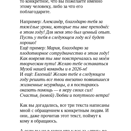
то конкретное, что вы пожелаете именно
этому человеку, либо за что его
поблагодарите.
Например:
Александр, благодарю тебя за
тяжёлые уроки, которые ты мне преподнёс
в этом году! Для меня это был ценный опыт.
Пусть у тебя в следующем году всё будет
хорошо!
Ещё пример:
Мария, благодарю за
плодотворное сотрудничество в этом году!
Как вовремя ты мне повстречалась на моём
творческом пути! Желаю тебе оставаться
Музой нашей команды и в 2026-м!
И ещё:
Евгений! Желаю тебе в следующем
году решить все твои внезапно появившиеся
жизненные неурядицы, а я постараюсь
оказать помощь — в меру своих сил!
Счастья, (новой) Любви и попутного ветра!
Как вы догадались, все три текста написаны
мной с обращением к конкретным людям. И
они, даже прочитав этот текст, поймут к
кому я обращаюсь.
А если вы не в курсе что у вас за «друг» во