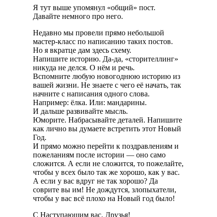
Я тут выше упомянул «общий» пост.
Давайте немного про него.
Недавно мы провели прямо небольшой
мастер-класс по написанию таких постов.
Но я вкратце дам здесь схему.
Напишите историю. Да-да, «сторителлинг»
никуда не делся. О нём и речь.
Вспомните любую новогоднюю историю из
вашей жизни. Не знаете с чего её начать, так
начните с написания одного слова.
Например: ёлка. Или: мандарины.
И дальше развивайте мысль.
Юморите. Набрасывайте деталей. Напишите
как лично вы думаете встретить этот Новый
Год.
И прямо можно перейти к поздравлениям и
пожеланиям после истории — оно само
сложится. А если не сложится, то пожелайте,
чтобы у всех было так же хорошо, как у вас.
А если у вас вдруг не так хорошо? Да
соврите вы им! Не дождутся, злопыхатели,
чтобы у вас всё плохо на Новый год было!
С Наступающим вас, Друзья!