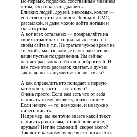
Во-первых, поделюсь собственным мнением
о том, кого и как поздравлять.
Близких людей, друзей, знакомых, коллег —
естественно только лично. Звонком, СМС,
рассылкой, и даже можно дойти ногами и
сказать ртом!
А вот всех остальных — поздравляйте на
своих страницах в социальных сетях, на
своём сайте и т.п. Не тратьте чужое время на
то, чтобы малознакомые вам люди читали
ваши пустые поздравления. Им сейчас
хватает рассылок от ботов и нейросетей. И
вам тоже этих рассылок хватает, я думаю,
так надо ли «зашумлять» каналы связи?
А как определить кто попадает в первую
категорию, а кто — во вторую?
Очень просто. Если вам есть что от себя
написать этому человеку, значит пишем.
Если нечего — то, возможно, и не нужно
ничего писать.
Например, вы же точно знаете какой текст
написать родителям, второй половинке,
друзьям? Нет же сомнений, скорее всего?
Так вот и каждому лучше всего писать что-