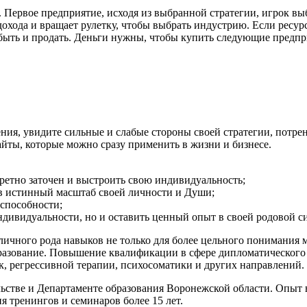
ервое предприятие, исходя из выбранной стратегии, игрок выби
дохода и вращает рулетку, чтобы выбрать индустрию. Если ресур
добыть и продать. Деньги нужны, чтобы купить следующие предпр
ия, увидите сильные и слабые стороны своей стратегии, потрен
айты, которые можно сразу применить в жизни и бизнесе.
кретно заточен и выстроить свою индивидуальность;
 в истинный масштаб своей личности и Души;
способности;
индивидуальности, но и оставить ценный опыт в своей родовой с
ичного рода навыков не только для более цельного понимания м
разование. Повышение квалификации в сфере дипломатического и
, регрессивной терапии, психосоматики и других направлений.
льстве и Департаменте образования Воронежской области. Опыт
я тренингов и семинаров более 15 лет.