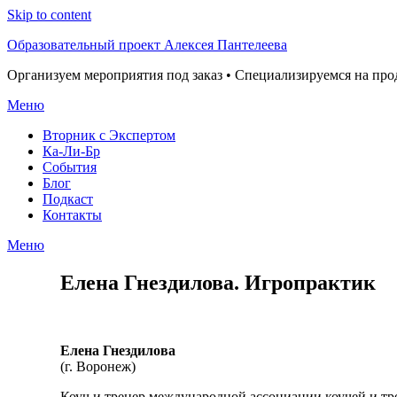
Skip to content
Образовательный проект Алексея Пантелеева
Организуем мероприятия под заказ • Специализируемся на пр
Меню
Вторник с Экспертом
Ка-Ли-Бр
События
Блог
Подкаст
Контакты
Меню
Елена Гнездилова. Игропрактик
Елена
Гнездилова
(г. Воронеж)
Коуч и тренер международной ассоциации коучей и тр