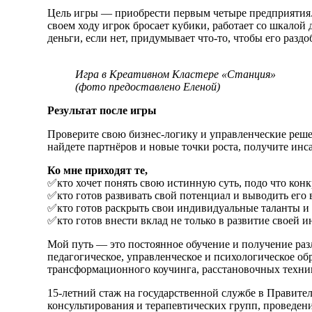
Цель игры — приобрести первым четыре предприятия. П
своем ходу игрок бросает кубики, работает со шкалой 
деньги, если нет, придумывает что-то, чтобы его раз
Игра в Креативном Кластере «Станция»
(фото предоставлено Еленой)
Результат после игры
Проверите свою бизнес-логику и управленческие решен
найдете партнёров и новые точки роста, получите инс
Ко мне приходят те,
✅кто хочет понять свою истинную суть, подо что кон
✅кто готов развивать свой потенциал и выводить его
✅кто готов раскрыть свои индивидуальные таланты и 
✅кто готов внести вклад не только в развитие своей 
Мой путь — это постоянное обучение и получение разл
педагогическое, управленческое и психологическое об
трансформационного коучинга, расстановочных техник
15-летний стаж на государственной службе в Правите
консультирования и терапевтических групп, проведени