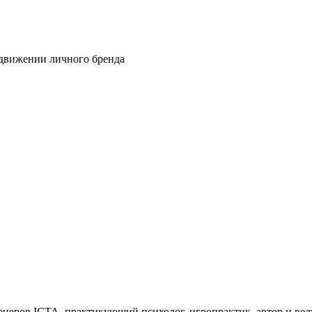
одвижении личного бренда
енеров ICTA, практикующий психолог, игропрактик, автор и ве