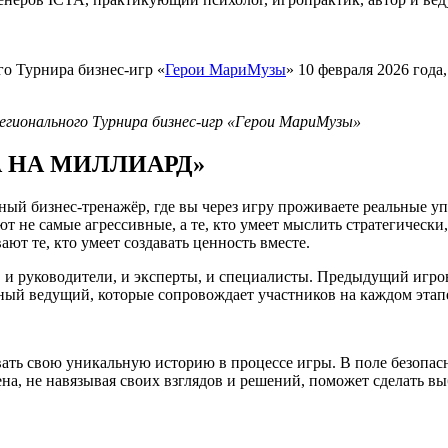
о Турнира бизнес-игр «
Герои МариМузы
» 10 февраля 2026 года
гионального Турнира бизнес-игр «Герои МариМузы»
А НА МИЛЛИАРД»
 бизнес-тренажёр, где вы через игру проживаете реальные упр
 не самые агрессивные, а те, кто умеет мыслить стратегически,
т те, кто умеет создавать ценность вместе.
 и руководители, и эксперты, и специалисты. Предыдущий игров
тный ведущий, которые сопровождает участников на каждом этап
вать свою уникальную историю в процессе игры. В поле безопа
на, не навязывая своих взглядов и решений, поможет сделать в