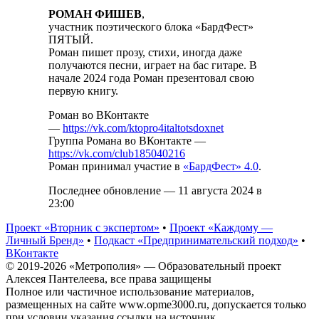
РОМАН ФИШЕВ
,
участник поэтического блока «БардФест»
ПЯТЫЙ.
Роман пишет прозу, стихи, иногда даже
получаются песни, играет на бас гитаре. В
начале 2024 года Роман презентовал свою
первую книгу.
Роман во ВКонтакте
—
https://vk.com/ktopro4italtotsdoxnet
Группа Романа во ВКонтакте —
https://vk.com/club185040216
Роман принимал участие в
«БардФест» 4.0
.
Последнее обновление — 11 августа 2024 в
23:00
Проект «Вторник с экспертом»
•
Проект «Каждому —
Личный Бренд»
•
Подкаст «Предпринимательский подход»
•
ВКонтакте
© 2019-2026 «Метрополия» — Образовательный проект
Алексея Пантелеева, все права защищены
Полное или частичное использование материалов,
размещенных на сайте www.opme3000.ru, допускается только
при условии указания ссылки на источник