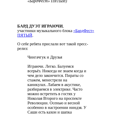
«БардФест» ПЯТЫЙ)
БАРД ДУЭТ ИГРАЮЧИ
,
участники музыкального блока
«БардФест»
ПЯТЫЙ
.
О себе ребята прислали вот такой пресс-
релиз:
Чингачгук и Друзья
Играючи. Легко. Балуемся
всерьёз. Никогда не знаем когда и
чем дело закончится. Пираты со
стажем, менестрели на
каникулах. Лабаем в акустике,
разбираемся в электрике. Часто
можно встретить в гостях у
Николая Второго на проспекте
Революции. Осенью и весной
особенно в настроении ниндзя. У
Саши есть кахон и шапка