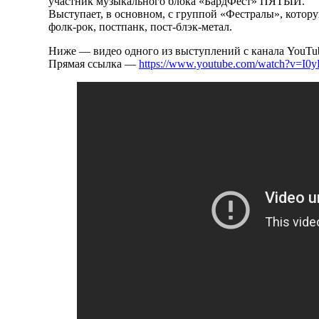
участник музыкального блока «БардФест» ПЯТЫЙ.
Выступает, в основном, с группой «Фестралы», которую
фолк-рок, постпанк, пост-блэк-метал.
Ниже — видео одного из выступлений с канала YouTu
Прямая ссылка —
https://www.youtube.com/watch?v=I