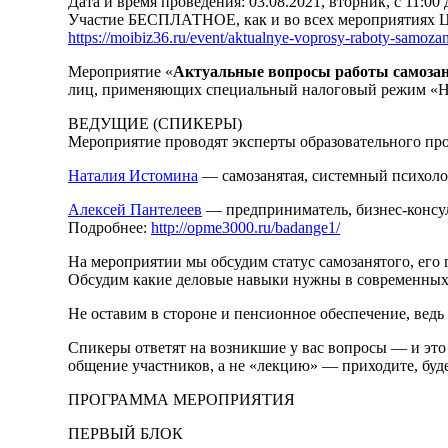
Дата и время проведения: 03.08.2021, вторник, с 11:00 
Участие БЕСПЛАТНОЕ, как и во всех мероприятиях ЦП
https://moibiz36.ru/event/aktualnye-voprosy-raboty-samoza
Мероприятие «
Актуальные вопросы работы самоза
лиц, применяющих специальный налоговый режим «Н
ВЕДУЩИЕ (СПИКЕРЫ)
Мероприятие проводят эксперты образовательного пр
Наталия Истомина
— самозанятая, системный психолог
Алексей Пантелеев
— предприниматель, бизнес-консул
Подробнее:
http://opme3000.ru/badange1/
На мероприятии мы обсудим статус самозанятого, его 
Обсудим какие деловые навыки нужны в современных р
Не оставим в стороне и пенсионное обеспечение, ведь
Спикеры ответят на возникшие у вас вопросы — и это 
общение участников, а не «лекцию» — приходите, буде
ПРОГРАММА МЕРОПРИЯТИЯ
ПЕРВЫЙ БЛОК