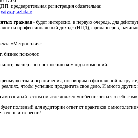
до 17:00
П, предварительная регистрация обязательна:
nyatyx-grazhdan/
нятых граждан
» будет интересно, в первую очередь, для дейст
алог на профессиональный доход» (НПД), фрилансеров, начин
оекта «Метрополия»
, бизнес психолог.
ьтант, эксперт по построению команд и компаний.
преимущества и ограничения, поговорим о фискальной нагрузке, 
еалиях, чтобы успешно продвигать свое дело. И много других 
 самозанятый в этом смысле должен «побеспокоиться о себе сам»
будет полезный для аудитории ответ от практиков с многолетни
т очень интересно!