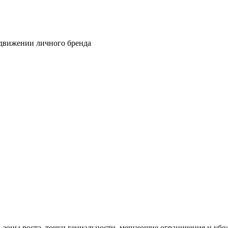
одвижении личного бренда
 зоны роста, точки гениальности, мешающие ограничения и убе