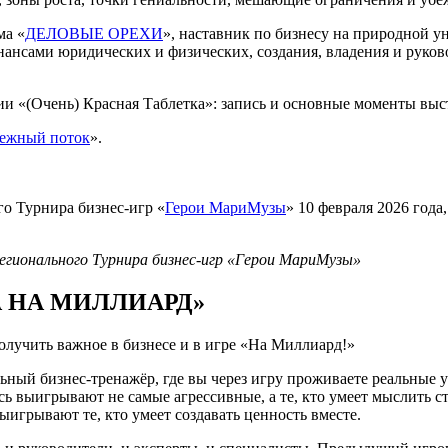
ма «
ДЕЛОВЫЕ ОРЕХИ
», наставник по бизнесу на природной у
нансами юридических и физических, создания, владения и руков
ии «(Очень) Красная Таблетка»: запись и основные моменты вы
ежный поток
».
о Турнира бизнес-игр «
Герои МариМузы
» 10 февраля 2026 год
гионального Турнира бизнес-игр «Герои МариМузы»
А НА МИЛЛИАРД»
олучить важное в бизнесе и в игре «На Миллиард!»
ьный бизнес-тренажёр, где вы через игру проживаете реальные 
ь выигрывают не самые агрессивные, а те, кто умеет мыслить ст
игрывают те, кто умеет создавать ценность вместе.