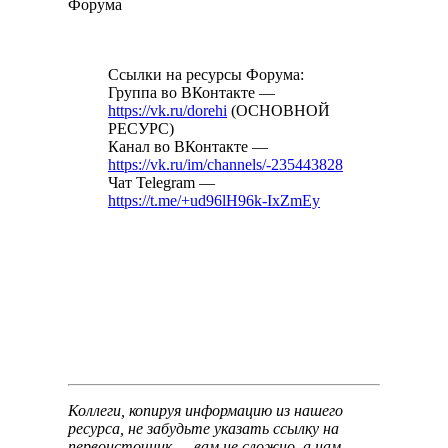
Форума
Ссылки на ресурсы Форума:
Группа во ВКонтакте —
https://vk.ru/dorehi
(ОСНОВНОЙ
РЕСУРС)
Канал во ВКонтакте —
https://vk.ru/im/channels/-235443828
Чат Telegram —
https://t.me/+ud96lH96k-IxZmEy
Коллеги, копируя информацию из нашего
ресурса, не забудьте указать ссылку на
первоисточник — вам не сложно, а нам