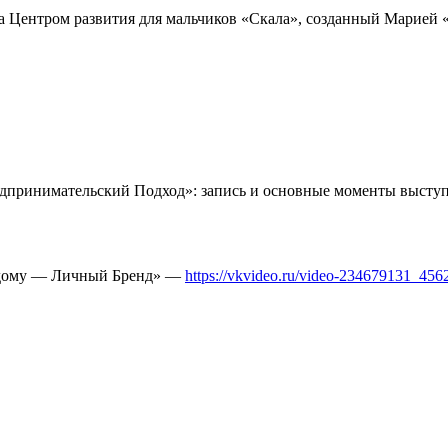
а Центром развития для мальчиков «Скала», созданный Марией «
едпринимательский Подход»: запись и основные моменты высту
аждому — Личный Бренд» —
https://vkvideo.ru/video-234679131_45