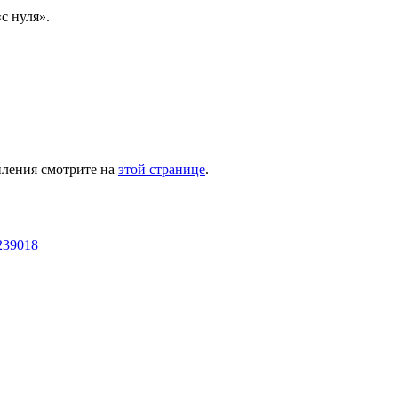
с нуля».
пления смотрите на
этой странице
.
6239018