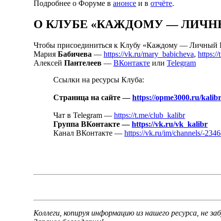
Подробнее о Форуме в
анонсе
и в
отчёте
.
О КЛУБЕ «КАЖДОМУ — ЛИЧН
Чтобы присоединиться к Клубу «Каждому — Личный Бр
Мария
Бабичева
—
https://vk.ru/mary_babicheva
,
https:
Алексей
Пантелеев
—
ВКонтакте
или
Telegram
Ссылки на ресурсы Клуба:
Страница на сайте —
https://opme3000.ru/kalibr
Чат в Telegram —
https://t.me/club_kalibr
Группа ВКонтакте —
https://vk.ru/vk_kalibr
Канал ВКонтакте —
https://vk.ru/im/channels/-234
Коллеги, копируя информацию из нашего ресурса, не за