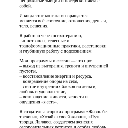
непрожитые эмоции и потеря контакта с
собой.
И когда этот контакт возвращается —
меняется всё: состояние, отношения, деньги,
тело, решения.
Я работаю через психотерапию,
гипнотрансы, телесные и
трансформационные практики, расстановки
и глубинную работу с подсознанием.
Мои программы и сессии — это про:
– выход из выгорания, тревоги и внутренней
пустоты,
– восстановление энергии и ресурса,
– возвращение опоры на себя,
– снятие внутренних блоков на деньги,
любовь и удовольствие,
– возвращение живости, ясности и
ощущения «я есть».
Я создатель авторских программ: «Жизнь без
тревоги», «Хозяйка своей жизни», «Путь
творца. Являюсь создателем женских
оздоровительных ретритов и особая любовь