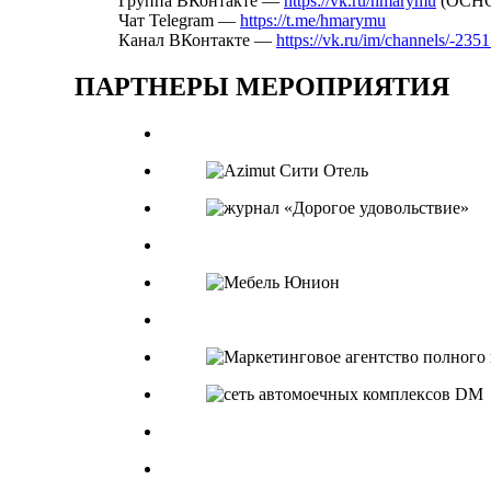
Группа ВКонтакте —
https://vk.ru/hmarymu
(ОСН
Чат Telegram —
https://t.me/hmarymu
Канал ВКонтакте —
https://vk.ru/im/channels/-235
ПАРТНЕРЫ МЕРОПРИЯТИЯ