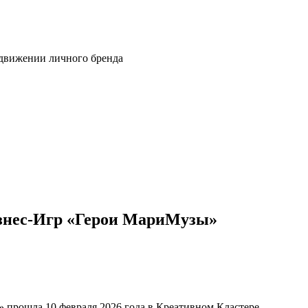
одвижении личного бренда
знес-Игр «Герои МариМузы»
» прошла 10 февраля 2026 года в Креативном Кластере