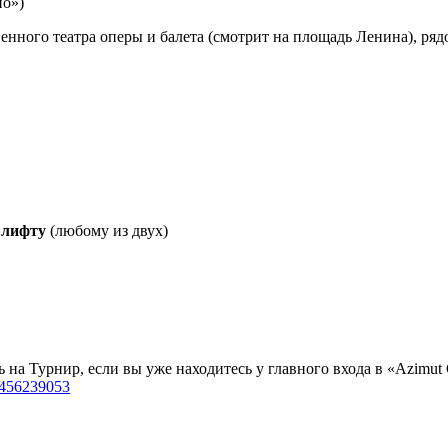
но»)
енного театра оперы и балета (смотрит на площадь Ленина), р
 лифту
(любому из двух)
 на Турнир, если вы уже находитесь у главного входа в «Azimut
8_456239053