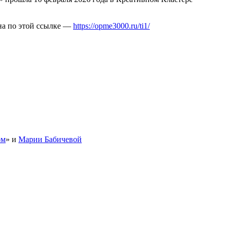
на по этой ссылке —
https://opme3000.ru/ti1/
ом
» и
Марии Бабичевой