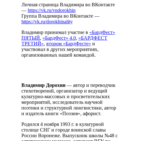
Личная страница Владимира во ВКонтакте
—
https://vk.ru/vndorokhin
Группа Владимира во ВКонтакте —
https://vk.ru/dorokhinality
Владимир принимал участие в
«БардФест»
ПЯТЫЙ
,
«БардФест» 4.0
,
«БАРДФЕСТ
ТРЕТИЙ»
,
втором «БардФесте»
и
участвовал в других мероприятиях,
организованных нашей командой.
Владимир Дорохин
— автор и переводчик
стихотворений, организатор и ведущий
культурно-массовых и просветительских
мероприятий, исследователь научной
поэтики и структурной лингвистики, автор
и издатель книги «Поэзия», афорист.
Родился 4 ноября 1993 г. в культурной
столице СНГ и городе воинской славы
России Воронеже. Выпускник школы №48 с