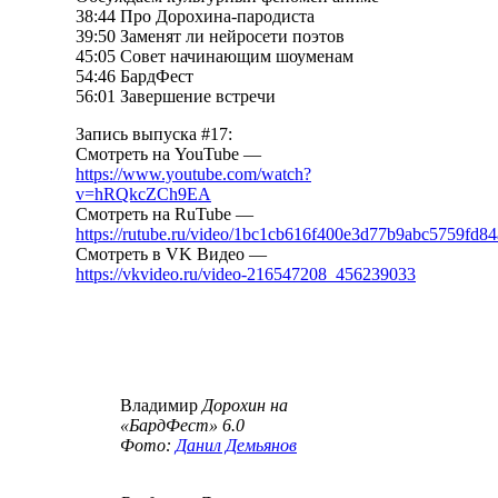
38:44 Про Дорохина-пародиста
39:50 Заменят ли нейросети поэтов
45:05 Совет начинающим шоуменам
54:46 БардФест
56:01 Завершение встречи
Запись выпуска #17:
Смотреть на YouTube —
https://www.youtube.com/watch?
v=hRQkcZCh9EA
Смотреть на RuTube —
https://rutube.ru/video/1bc1cb616f400e3d77b9abc5759fd84
Смотреть в VK Видео —
https://vkvideo.ru/video-216547208_456239033
Владимир
Дорохин
на
«БардФест» 6.0
Фото:
Данил Демьянов