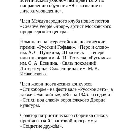
эстетическим уклоном, аспирант ВГУ по
направлению обучения «Языкознание и
литературоведение».
Член Международного клуба новых поэтов
«Creative People Group», артист Московского
продюсерского центра.
Номинант на всероссийские поэтические
премии «Русский Гофман», «Перо и слово»
им. А. С. Пушкина, «Проснись — теперь
или никогда» им. Ф. И. Тютчева, «Русь моя»
им. С. А. Есенина, «Связь поколений.
Литературная Смоленщина» им. М. В.
Исаковского.
Член жюри поэтических конкурсов
«Стихоборье» на фестивале «Русское лето», а
также «Эхо войны», «Весна 1945-го года» и
«Стихи под ёлкой» воронежского Дворца
культуры.
Соавтор патриотического сборника стихов
президентской грантовой программы
«Соцветие дружбы».