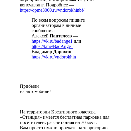
консультант. Подробнее —
https://opme3000.ru/vndorokhinbf/
По всем вопросам пишите
организаторам в личные
сообщения:
Алексей
Пантелеев
—
https://vk.ru/badange1
или
https://t.me/BadAnge1
Владимир
Дорохин
—
https://vk.ru/vndorokhin
Прибыли
на автомобиле?
На территории Креативного кластера
«Станция» имеется бесплатная парковка для
посетителей, рассчитанная на 70 мест.
Вам просто нужно проехать на территорию