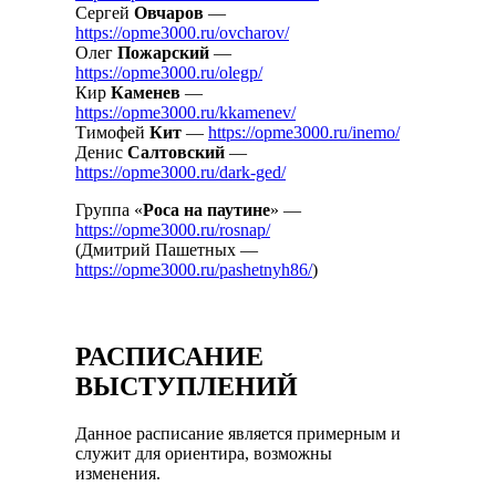
Сергей
Овчаров
—
https://opme3000.ru/ovcharov/
Олег
Пожарский
—
https://opme3000.ru/olegp/
Кир
Каменев
—
https://opme3000.ru/kkamenev/
Тимофей
Кит
—
https://opme3000.ru/inemo/
Денис
Салтовский
—
https://opme3000.ru/dark-ged/
Группа «
Роса на паутине
» —
https://opme3000.ru/rosnap/
(Дмитрий Пашетных —
https://opme3000.ru/pashetnyh86/
)
РАСПИСАНИЕ
ВЫСТУПЛЕНИЙ
Данное расписание является примерным и
служит для ориентира, возможны
изменения.