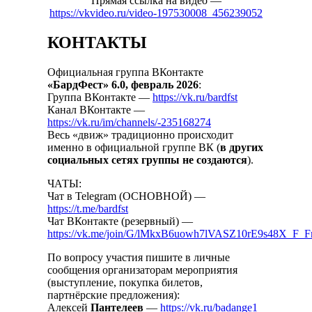
Прямая ссылка на видео —
https://vkvideo.ru/video-197530008_456239052
КОНТАКТЫ
Официальная группа ВКонтакте
«БардФест» 6.0, февраль 2026
:
Группа ВКонтакте —
https://vk.ru/bardfst
Канал ВКонтакте —
https://vk.ru/im/channels/-235168274
Весь «движ» традиционно происходит
именно в официальной группе ВК (
в других
социальных сетях группы не создаются
).
ЧАТЫ:
Чат в Telegram (ОСНОВНОЙ) —
https://t.me/bardfst
Чат ВКонтакте (резервный) —
https://vk.me/join/G/lMkxB6uowh7lVASZ10rE9s48X_F
По вопросу участия пишите в личные
сообщения организаторам мероприятия
(выступление, покупка билетов,
партнёрские предложения):
Алексей
Пантелеев
—
https://vk.ru/badange1