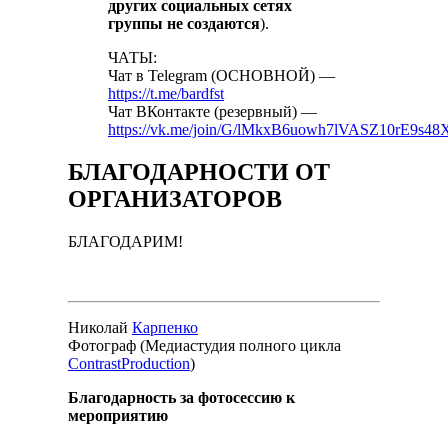
других социальных сетях
группы не создаются
).
ЧАТЫ:
Чат в Telegram (ОСНОВНОЙ) —
https://t.me/bardfst
Чат ВКонтакте (резервный) —
https://vk.me/join/G/lMkxB6uowh7lVASZ10rE9s
БЛАГОДАРНОСТИ ОТ
ОРГАНИЗАТОРОВ
БЛАГОДАРИМ!
Николай
Карпенко
Фотограф (Медиастудия полного цикла
ContrastProduction
)
Благодарность за фотосессию к
мероприятию