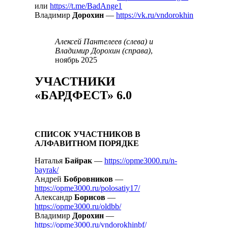
или
https://t.me/BadAnge1
Владимир
Дорохин
—
https://vk.ru/vndorokhin
Алексей Пантелеев (слева) и
Владимир Дорохин (справа)
,
ноябрь 2025
УЧАСТНИКИ
«БАРДФЕСТ» 6.0
СПИСОК УЧАСТНИКОВ В
АЛФАВИТНОМ ПОРЯДКЕ
Наталья
Байрак
—
https://opme3000.ru/n-
bayrak/
Андрей
Бобровников
—
https://opme3000.ru/polosatiy17/
Александр
Борисов
—
https://opme3000.ru/oldbb/
Владимир
Дорохин
—
https://opme3000.ru/vndorokhinbf/