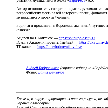
участник музыкального блока «
БардФест
» 6.0.
Автор-исполнитель, гитарист, педагог, руководитель 
всероссийских фестивалей авторской песни, финалист
музыкального проекта #мэйдэй.
Родился и проживает в Воронеже, активный путешеств
относит.
Андрей во ВКонтакте —
https://vk.ru/polosatiy17
Группа Андрея и проекта #мэйдэй —
https://vk.ru/mayd
ТГ-канал —
https://t.me/bobrovnikov_live
Андрей Бобровников
(справа в кадре)
на «БардФе
Фото:
Данил Демьянов
Коллеги, копируя информацию из нашего ресурса, не за
Заранее благодарим!
Алексей Пантелеев и команда образовательного прое